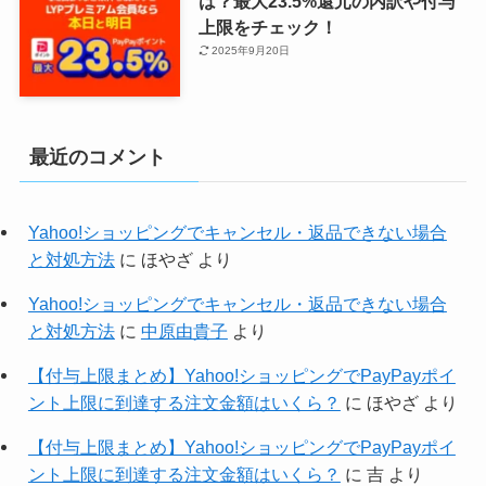
は？最大23.5%還元の内訳や付与
上限をチェック！
2025年9月20日
最近のコメント
Yahoo!ショッピングでキャンセル・返品できない場合
と対処方法
に
ほやざ
より
Yahoo!ショッピングでキャンセル・返品できない場合
と対処方法
に
中原由貴子
より
【付与上限まとめ】Yahoo!ショッピングでPayPayポイ
ント上限に到達する注文金額はいくら？
に
ほやざ
より
【付与上限まとめ】Yahoo!ショッピングでPayPayポイ
ント上限に到達する注文金額はいくら？
に
吉
より