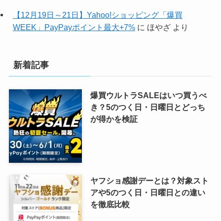
【12月19日～21日】Yahoo!ショッピング「爆買
WEEK」PayPayポイント最大+7%
に
ほやざ
より
新着記事
爆買ウルトラSALEはいつ買うべ
き？5のつく日・日曜日とどっち
が得かを検証
ヤフショ感謝デーとは？対象スト
アや5のつく日・日曜日との違い
を徹底比較