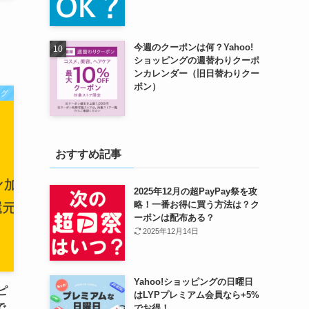
今週のクーポンは何？Yahoo!
ショッピングの週替わりクーポ
ンカレンダー（旧日替わりクー
ポン）
ング
おすすめ記事
2025年12月の超PayPay祭を攻
略！一番お得に買う方法は？ク
ーポンは配布ある？
2025年12月14日
Yahoo!ショッピングの日曜日
ピ
はLYPプレミアム会員なら+5%
で
でお得！