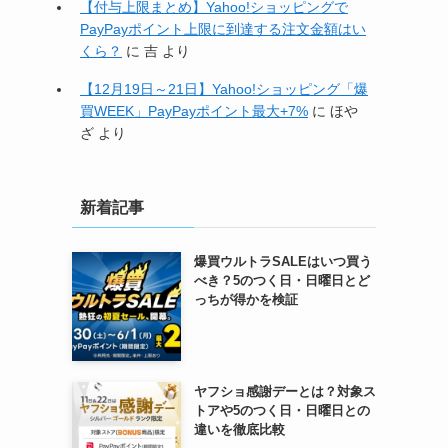
【付与上限まとめ】Yahoo!ショッピングで
PayPayポイント上限に到達する注文金額はい
くら？
に
吉
より
【12月19日～21日】Yahoo!ショッピング「爆
買WEEK」PayPayポイント最大+7%
に
ほや
ざ
より
新着記事
爆買ウルトラSALEはいつ買う
べき？5のつく日・日曜日とど
っちが得かを検証
ヤフショ感謝デーとは？対象ス
トアや5のつく日・日曜日との
違いを徹底比較