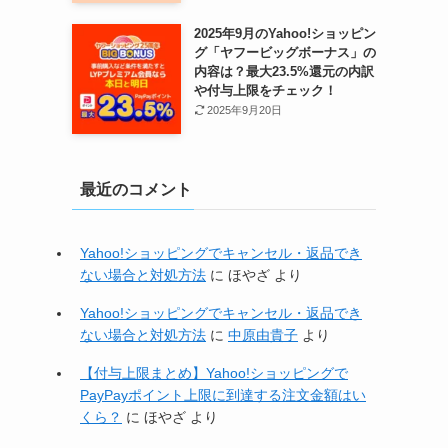
2025年9月のYahoo!ショッピン
グ「ヤフービッグボーナス」の
内容は？最大23.5%還元の内訳
や付与上限をチェック！
2025年9月20日
最近のコメント
Yahoo!ショッピングでキャンセル・返品でき
ない場合と対処方法
に
ほやざ
より
Yahoo!ショッピングでキャンセル・返品でき
ない場合と対処方法
に
中原由貴子
より
【付与上限まとめ】Yahoo!ショッピングで
PayPayポイント上限に到達する注文金額はい
くら？
に
ほやざ
より