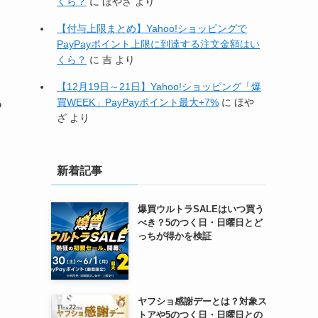
くら？
に
ほやざ
より
【付与上限まとめ】Yahoo!ショッピングで
PayPayポイント上限に到達する注文金額はい
くら？
に
吉
より
【12月19日～21日】Yahoo!ショッピング「爆
る
買WEEK」PayPayポイント最大+7%
に
ほや
ざ
より
新着記事
爆買ウルトラSALEはいつ買う
べき？5のつく日・日曜日とど
っちが得かを検証
ヤフショ感謝デーとは？対象ス
トアや5のつく日・日曜日との