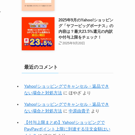
で
2025年9月のYahoo!ショッピン
グ「ヤフービッグボーナス」の
内容は？最大23.5%還元の内訳
や付与上限をチェック！
2025年9月20日
最近のコメント
Yahoo!ショッピングでキャンセル・返品でき
ない場合と対処方法
に
ほやざ
より
Yahoo!ショッピングでキャンセル・返品でき
ない場合と対処方法
に
中原由貴子
より
【付与上限まとめ】Yahoo!ショッピングで
PayPayポイント上限に到達する注文金額はい