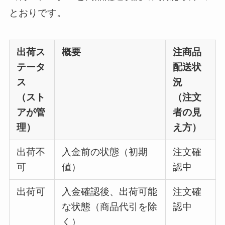
とおりです。
出荷ス
概要
注商品
テータ
配送状
ス
況
（スト
（注文
アが管
者の見
理）
え方）
出荷不
入金前の状態（初期
注文確
可
値）
認中
出荷可
入金確認後、出荷可能
注文確
な状態（商品代引を除
認中
く）