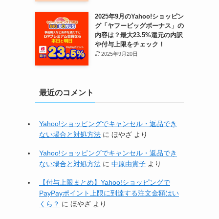
2025年9月のYahoo!ショッピン
グ「ヤフービッグボーナス」の
内容は？最大23.5%還元の内訳
や付与上限をチェック！
2025年9月20日
最近のコメント
Yahoo!ショッピングでキャンセル・返品でき
ない場合と対処方法
に
ほやざ
より
Yahoo!ショッピングでキャンセル・返品でき
ない場合と対処方法
に
中原由貴子
より
【付与上限まとめ】Yahoo!ショッピングで
PayPayポイント上限に到達する注文金額はい
くら？
に
ほやざ
より