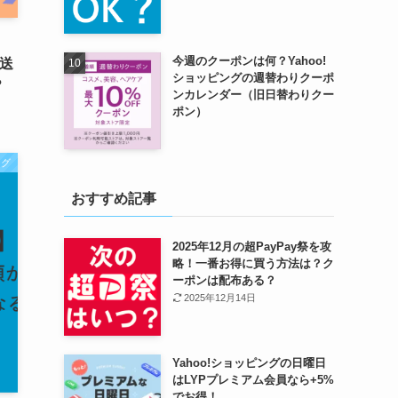
今週のクーポンは何？Yahoo!
の送
ショッピングの週替わりクーポ
？
ンカレンダー（旧日替わりクー
ポン）
ング
おすすめ記事
2025年12月の超PayPay祭を攻
略！一番お得に買う方法は？ク
ーポンは配布ある？
2025年12月14日
Yahoo!ショッピングの日曜日
はLYPプレミアム会員なら+5%
でお得！