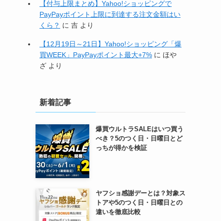
【付与上限まとめ】Yahoo!ショッピングで
PayPayポイント上限に到達する注文金額はい
くら？
に
吉
より
【12月19日～21日】Yahoo!ショッピング「爆
買WEEK」PayPayポイント最大+7%
に
ほや
ざ
より
新着記事
爆買ウルトラSALEはいつ買う
べき？5のつく日・日曜日とど
っちが得かを検証
ヤフショ感謝デーとは？対象ス
トアや5のつく日・日曜日との
違いを徹底比較