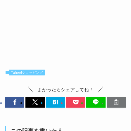
Yahoo!ショッピング
よかったらシェアしてね！