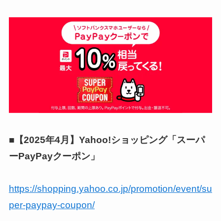
■【2025年4月】Yahoo!ショッピング「スーパ
ーPayPayクーポン」
https://shopping.yahoo.co.jp/promotion/event/su
per-paypay-coupon/