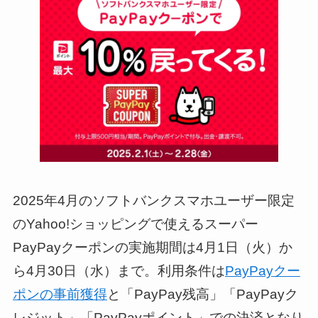
2025年4月のソフトバンクスマホユーザー限定
のYahoo!ショッピングで使えるスーパー
PayPayクーポンの実施期間は4月1日（火）か
ら4月30日（水）まで。利用条件は
PayPayクー
ポンの事前獲得
と「PayPay残高」「PayPayク
レジット」「PayPayポイント」での決済となり