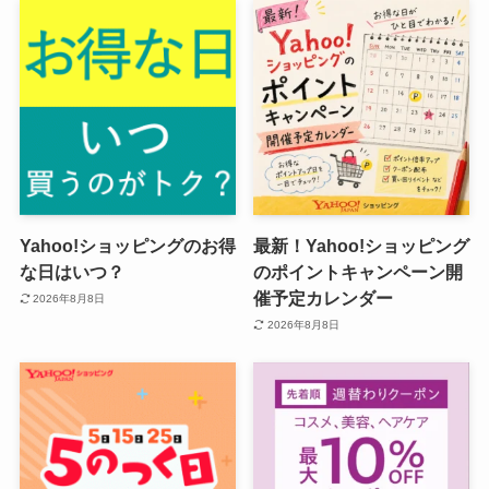
Yahoo!ショッピングのお得
最新！Yahoo!ショッピング
な日はいつ？
のポイントキャンペーン開
催予定カレンダー
2026年8月8日
2026年8月8日