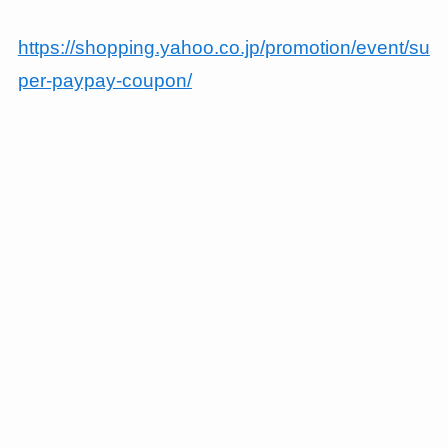
https://shopping.yahoo.co.jp/promotion/event/su
per-paypay-coupon/