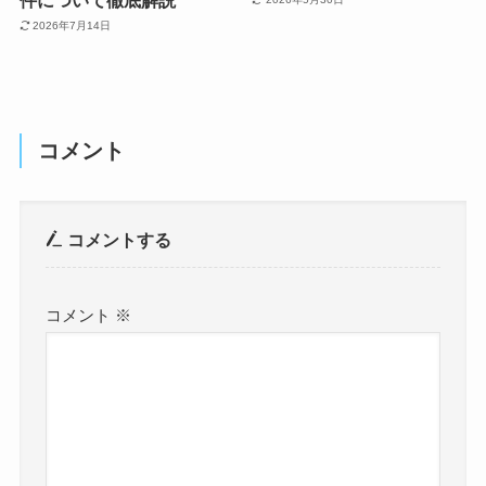
2026年7月14日
コメント
コメントする
コメント
※