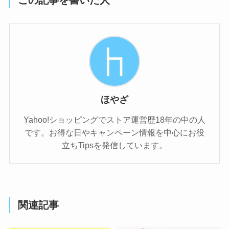
この記事を書いた人
ほやざ
Yahoo!ショッピングでストア運営歴18年の中の人
です。お得な日やキャンペーン情報を中心にお役
立ちTipsを発信しています。
関連記事