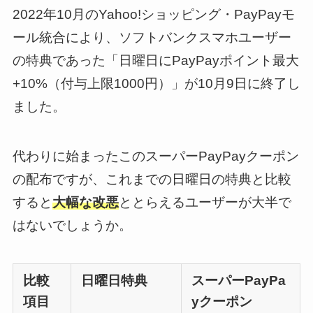
2022年10月のYahoo!ショッピング・PayPayモ
ール統合により、ソフトバンクスマホユーザー
の特典であった「日曜日にPayPayポイント最大
+10%（付与上限1000円）」が10月9日に終了し
ました。
代わりに始まったこのスーパーPayPayクーポン
の配布ですが、これまでの日曜日の特典と比較
すると
大幅な改悪
ととらえるユーザーが大半で
はないでしょうか。
比較
日曜日特典
スーパーPayPa
項目
yクーポン