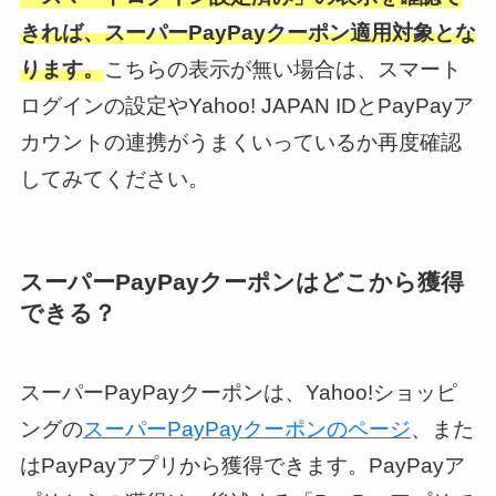
きれば、スーパーPayPayクーポン適用対象とな
ります。
こちらの表示が無い場合は、スマート
ログインの設定やYahoo! JAPAN IDとPayPayア
カウントの連携がうまくいっているか再度確認
してみてください。
スーパーPayPayクーポンはどこから獲得
できる？
スーパーPayPayクーポンは、Yahoo!ショッピ
ングの
スーパーPayPayクーポンのページ
、また
はPayPayアプリから獲得できます。PayPayア