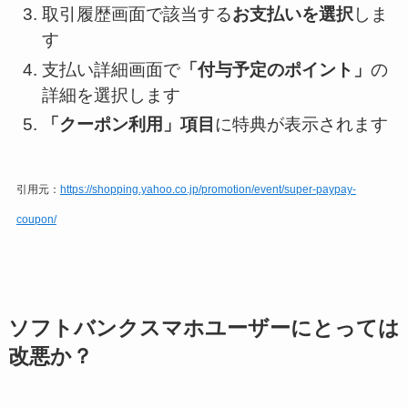
取引履歴画面で該当する
お支払いを選択
しま
す
支払い詳細画面で
「付与予定のポイント」
の
詳細を選択します
「クーポン利用」項目
に特典が表示されます
引用元：
https://shopping.yahoo.co.jp/promotion/event/super-paypay-
coupon/
ソフトバンクスマホユーザーにとっては
改悪か？