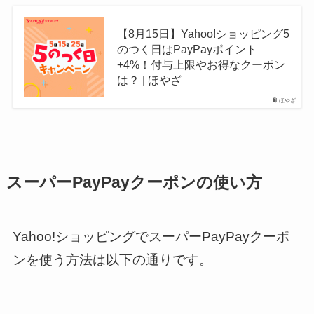
【8月15日】Yahoo!ショッピング5
のつく日はPayPayポイント
+4%！付与上限やお得なクーポン
は？ | ほやざ
ほやざ
スーパーPayPayクーポンの使い方
Yahoo!ショッピングでスーパーPayPayクーポ
ンを使う方法は以下の通りです。