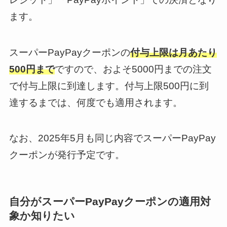
ます。
スーパーPayPayクーポンの
付与上限は月あたり
500円まで
ですので、およそ5000円までの注文
で付与上限に到達します。付与上限500円に到
達するまでは、何度でも適用されます。
なお、2025年5月も同じ内容でスーパーPayPay
クーポンが発行予定です。
自分がスーパーPayPayクーポンの適用対
象か知りたい