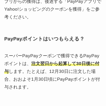
プリからの獲得は、後述する「PayPayアプリで
Yahoo!ショッピングのクーポンを獲得」をご参
考ください。
PayPayポイントはいつもらえる？
スーパーPayPayクーポンで獲得できるPayPay
ポイントは、
注文翌日から起算して30日後に付
与
します。たとえば、12月30日に注文した場
合、おおよそ1月30日頃にPayPayポイントが付
与されます。