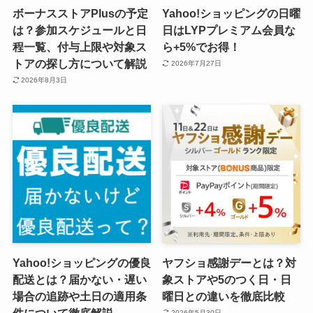
ボーナスストアPlusの予定
Yahoo!ショッピングの日曜
は？参加スケジュールと日
日はLYPプレミアム会員な
程一覧、付与上限や対象ス
ら+5%でお得！
トアの探し方について解説
2026年7月27日
2026年8月3日
Yahoo!ショッピングの優良
ヤフショ感謝デーとは？対
配送とは？届かない・遅い
象ストアや5のつく日・日
場合の追跡や土日の適用条
曜日との違いを徹底比較
件について徹底解説
2026年5月30日