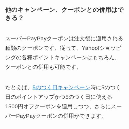
他のキャンペーン、クーポンとの併用はで
きる？
スーパーPayPayクーポンは注文後に適用される
種類のクーポンです。従って、Yahoo!ショッピ
ングの各種ポイントキャンペーンはもちろん、
クーポンとの併用も可能です。
たとえば、
5のつく日キャンペーン
時に5のつく
日のポイントアップかつ5のつく日に使える
1500円オフクーポンを適用しつつ、さらにスー
パーPayPayクーポンの併用ができます。