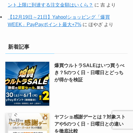
ント上限に到達する注文金額はいくら？
に
吉
より
【12月19日～21日】Yahoo!ショッピング「爆買
WEEK」PayPayポイント最大+7%
に
ほやざ
より
新着記事
爆買ウルトラSALEはいつ買うべ
き？5のつく日・日曜日とどっち
が得かを検証
ヤフショ感謝デーとは？対象スト
アや5のつく日・日曜日との違い
を徹底比較