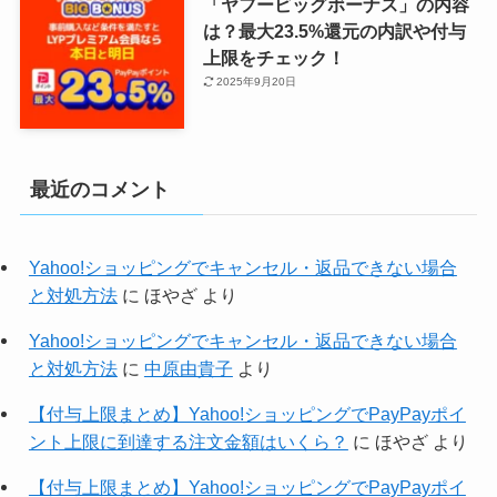
「ヤフービッグボーナス」の内容
は？最大23.5%還元の内訳や付与
上限をチェック！
2025年9月20日
最近のコメント
Yahoo!ショッピングでキャンセル・返品できない場合
と対処方法
に
ほやざ
より
Yahoo!ショッピングでキャンセル・返品できない場合
と対処方法
に
中原由貴子
より
【付与上限まとめ】Yahoo!ショッピングでPayPayポイ
ント上限に到達する注文金額はいくら？
に
ほやざ
より
【付与上限まとめ】Yahoo!ショッピングでPayPayポイ