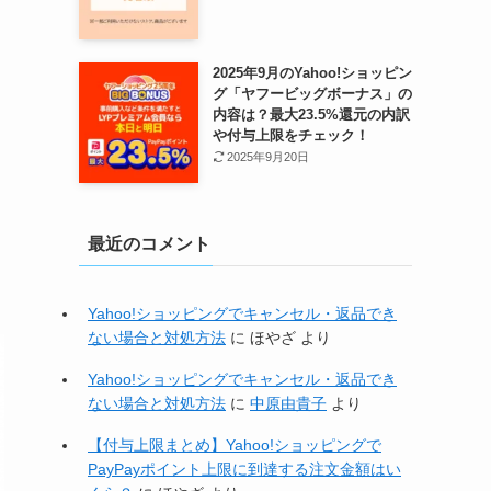
2025年9月のYahoo!ショッピン
グ「ヤフービッグボーナス」の
内容は？最大23.5%還元の内訳
や付与上限をチェック！
2025年9月20日
最近のコメント
Yahoo!ショッピングでキャンセル・返品でき
ない場合と対処方法
に
ほやざ
より
Yahoo!ショッピングでキャンセル・返品でき
ない場合と対処方法
に
中原由貴子
より
【付与上限まとめ】Yahoo!ショッピングで
PayPayポイント上限に到達する注文金額はい