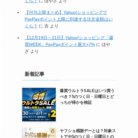
くら？
に
ほやざ
より
【付与上限まとめ】Yahoo!ショッピングで
PayPayポイント上限に到達する注文金額はい
くら？
に
吉
より
【12月19日～21日】Yahoo!ショッピング「爆
買WEEK」PayPayポイント最大+7%
に
ほや
ざ
より
新着記事
爆買ウルトラSALEはいつ買う
べき？5のつく日・日曜日とど
っちが得かを検証
ヤフショ感謝デーとは？対象ス
トアや5のつく日・日曜日との