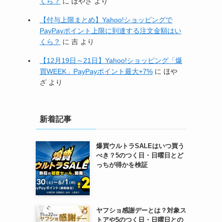
くら？
に
ほやざ
より
【付与上限まとめ】Yahoo!ショッピングで
PayPayポイント上限に到達する注文金額はい
くら？
に
吉
より
【12月19日～21日】Yahoo!ショッピング「爆
買WEEK」PayPayポイント最大+7%
に
ほや
ざ
より
新着記事
爆買ウルトラSALEはいつ買う
べき？5のつく日・日曜日とど
っちが得かを検証
ヤフショ感謝デーとは？対象ス
トアや5のつく日・日曜日との