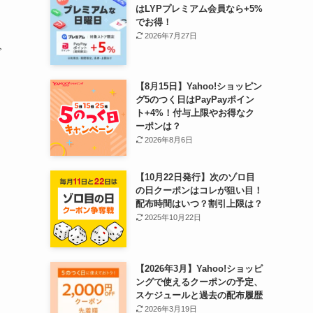
はLYPプレミアム会員なら+5%
でお得！
く
2026年7月27日
で
【8月15日】Yahoo!ショッピン
グ5のつく日はPayPayポイン
ト+4%！付与上限やお得なク
ーポンは？
2026年8月6日
【10月22日発行】次のゾロ目
の日クーポンはコレが狙い目！
配布時間はいつ？割引上限は？
2025年10月22日
【2026年3月】Yahoo!ショッピ
ングで使えるクーポンの予定、
スケジュールと過去の配布履歴
2026年3月19日