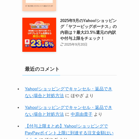
2025年9月のYahoo!ショッピン
グ「ヤフービッグボーナス」の
内容は？最大23.5%還元の内訳
や付与上限をチェック！
2025年9月20日
最近のコメント
Yahoo!ショッピングでキャンセル・返品でき
ない場合と対処方法
に
ほやざ
より
Yahoo!ショッピングでキャンセル・返品でき
ない場合と対処方法
に
中原由貴子
より
【付与上限まとめ】Yahoo!ショッピングで
PayPayポイント上限に到達する注文金額はい