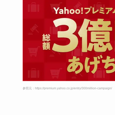
参照元：https://premium.yahoo.co.jp/entry/300million-campaign/