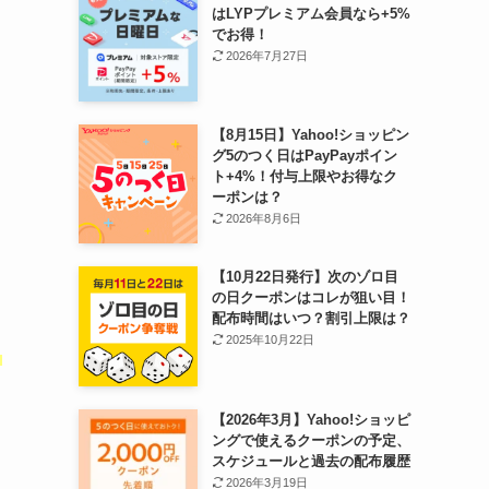
はLYPプレミアム会員なら+5%
でお得！
2026年7月27日
【8月15日】Yahoo!ショッピン
グ5のつく日はPayPayポイン
ト+4%！付与上限やお得なク
ーポンは？
。
2026年8月6日
【10月22日発行】次のゾロ目
の日クーポンはコレが狙い目！
配布時間はいつ？割引上限は？
2025年10月22日
さ
【2026年3月】Yahoo!ショッピ
ングで使えるクーポンの予定、
スケジュールと過去の配布履歴
月
2026年3月19日