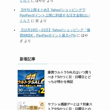
くら？
に
ほやざ
より
【付与上限まとめ】Yahoo!ショッピングで
PayPayポイント上限に到達する注文金額はい
くら？
に
吉
より
【12月19日～21日】Yahoo!ショッピング「爆
買WEEK」PayPayポイント最大+7%
に
ほや
ざ
より
新着記事
爆買ウルトラSALEはいつ買う
べき？5のつく日・日曜日とど
っちが得かを検証
ヤフショ感謝デーとは？対象ス
トアや5のつく日・日曜日との