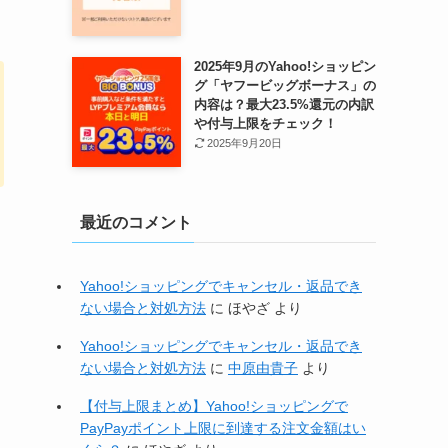
2025年9月のYahoo!ショッピン
グ「ヤフービッグボーナス」の
内容は？最大23.5%還元の内訳
や付与上限をチェック！
2025年9月20日
最近のコメント
Yahoo!ショッピングでキャンセル・返品でき
ない場合と対処方法
に
ほやざ
より
Yahoo!ショッピングでキャンセル・返品でき
ない場合と対処方法
に
中原由貴子
より
【付与上限まとめ】Yahoo!ショッピングで
PayPayポイント上限に到達する注文金額はい