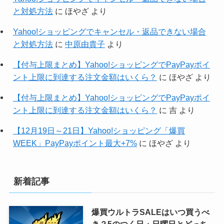
と対処方法
に
ほやざ
より
Yahoo!ショッピングでキャンセル・返品できない場合
と対処方法
に
中原由貴子
より
【付与上限まとめ】Yahoo!ショッピングでPayPayポイ
ント上限に到達する注文金額はいくら？
に
ほやざ
より
【付与上限まとめ】Yahoo!ショッピングでPayPayポイ
ント上限に到達する注文金額はいくら？
に
吉
より
【12月19日～21日】Yahoo!ショッピング「爆買
WEEK」PayPayポイント最大+7%
に
ほやざ
より
新着記事
爆買ウルトラSALEはいつ買うべ