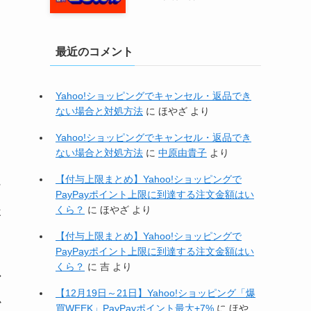
最近のコメント
Yahoo!ショッピングでキャンセル・返品でき
ない場合と対処方法
に
ほやざ
より
Yahoo!ショッピングでキャンセル・返品でき
ない場合と対処方法
に
中原由貴子
より
【付与上限まとめ】Yahoo!ショッピングで
ア
PayPayポイント上限に到達する注文金額はい
後
くら？
に
ほやざ
より
【付与上限まとめ】Yahoo!ショッピングで
PayPayポイント上限に到達する注文金額はい
くら？
に
吉
より
ア
【12月19日～21日】Yahoo!ショッピング「爆
か
買WEEK」PayPayポイント最大+7%
に
ほや