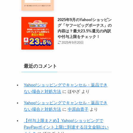
2025年9月のYahoo!ショッピン
グ「ヤフービッグボーナス」の
内容は？最大23.5%還元の内訳
や付与上限をチェック！
2025年9月20日
最近のコメント
Yahoo!ショッピングでキャンセル・返品でき
て
ない場合と対処方法
に
ほやざ
より
Yahoo!ショッピングでキャンセル・返品でき
ない場合と対処方法
に
中原由貴子
より
【付与上限まとめ】Yahoo!ショッピングで
PayPayポイント上限に到達する注文金額はい