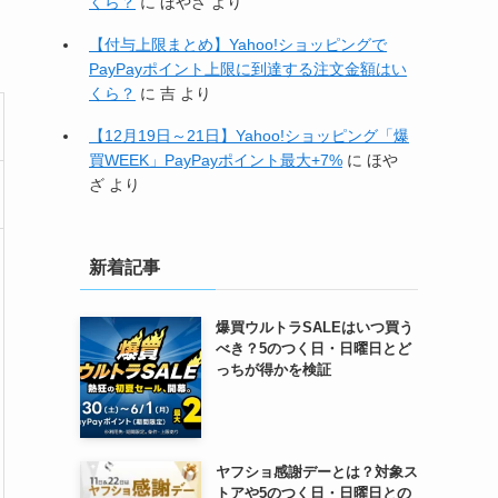
くら？
に
ほやざ
より
【付与上限まとめ】Yahoo!ショッピングで
PayPayポイント上限に到達する注文金額はい
くら？
に
吉
より
【12月19日～21日】Yahoo!ショッピング「爆
買WEEK」PayPayポイント最大+7%
に
ほや
ざ
より
新着記事
爆買ウルトラSALEはいつ買う
べき？5のつく日・日曜日とど
っちが得かを検証
ヤフショ感謝デーとは？対象ス
トアや5のつく日・日曜日との